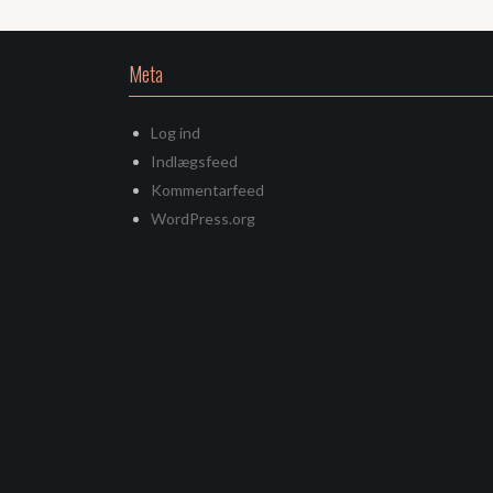
Meta
Log ind
Indlægsfeed
Kommentarfeed
WordPress.org