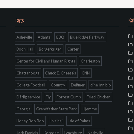
Tags
Ka
Asheville
Atlanta
BBQ
Blue Ridge Parkway
Boon Hall
Borgerkrigen
Carter
Center for Civil and Human Rights
Charleston
Chattanooga
Chuck E. Cheese's
CNN
College Football
Country
Delfiner
dine-inn bio
Dårlig service
Fly
Forrest Gump
Fried Chicken
Georgia
Grandfather State Park
Hjemme
Honey Boo Boo
Hvalhaj
Isle of Palms
Jack Daniels
Køredag
Lynchburg
Nashville