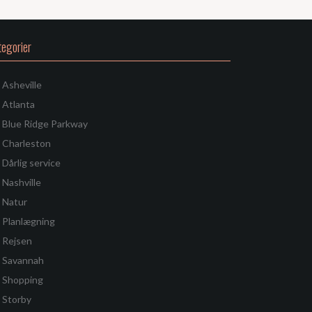
tegorier
Asheville
Atlanta
Blue Ridge Parkway
Charleston
Dårlig service
Nashville
Natur
Planlægning
Rejsen
Savannah
Shopping
Storby