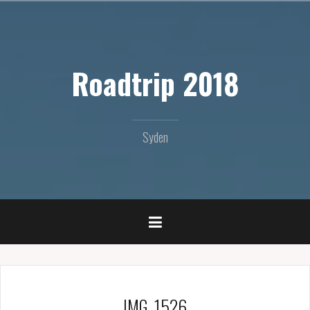
Videre
til
indhold
Roadtrip 2018
Syden
IMG_1526