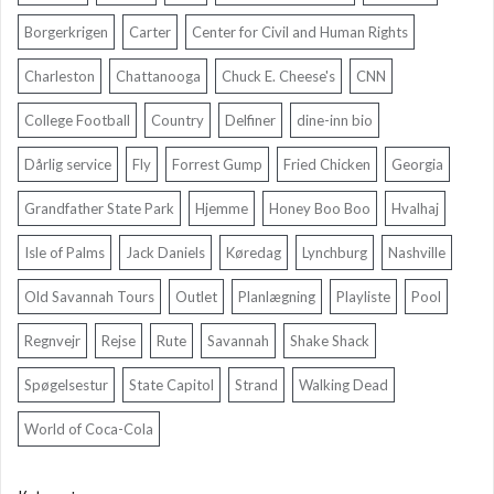
Borgerkrigen
Carter
Center for Civil and Human Rights
Charleston
Chattanooga
Chuck E. Cheese's
CNN
College Football
Country
Delfiner
dine-inn bio
Dårlig service
Fly
Forrest Gump
Fried Chicken
Georgia
Grandfather State Park
Hjemme
Honey Boo Boo
Hvalhaj
Isle of Palms
Jack Daniels
Køredag
Lynchburg
Nashville
Old Savannah Tours
Outlet
Planlægning
Playliste
Pool
Regnvejr
Rejse
Rute
Savannah
Shake Shack
Spøgelsestur
State Capitol
Strand
Walking Dead
World of Coca-Cola