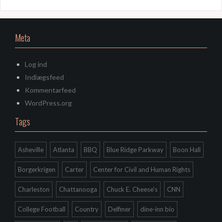
Meta
Log ind
Indlægsfeed
Kommentarfeed
WordPress.org
Tags
Asheville
Atlanta
BBQ
Blue Ridge Parkway
Boon Hall
Borgerkrigen
Carter
Center for Civil and Human Rights
Charleston
Chattanooga
Chuck E. Cheese's
CNN
College Football
Country
Delfiner
dine-inn bio