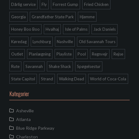
Dårlig service
Fly
Forrest Gump
Fried Chicken
Georgia
Grandfather State Park
Hjemme
Honey Boo Boo
Hvalhaj
Isle of Palms
Jack Daniels
Køredag
Lynchburg
Nashville
Old Savannah Tours
Outlet
Planlægning
Playliste
Pool
Regnvejr
Rejse
Rute
Savannah
Shake Shack
Spøgelsestur
State Capitol
Strand
Walking Dead
World of Coca-Cola
Kategorier
Asheville
Atlanta
Blue Ridge Parkway
Charleston