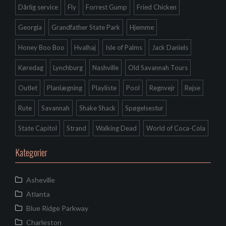
Dårlig service
Fly
Forrest Gump
Fried Chicken
Georgia
Grandfather State Park
Hjemme
Honey Boo Boo
Hvalhaj
Isle of Palms
Jack Daniels
Køredag
Lynchburg
Nashville
Old Savannah Tours
Outlet
Planlægning
Playliste
Pool
Regnvejr
Rejse
Rute
Savannah
Shake Shack
Spøgelsestur
State Capitol
Strand
Walking Dead
World of Coca-Cola
Kategorier
Asheville
Atlanta
Blue Ridge Parkway
Charleston