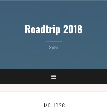
Videre
til
indhold
Roadtrip 2018
Syden
IMG_1036