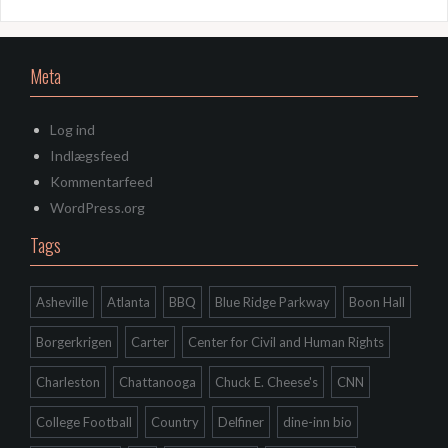
Meta
Log ind
Indlægsfeed
Kommentarfeed
WordPress.org
Tags
Asheville
Atlanta
BBQ
Blue Ridge Parkway
Boon Hall
Borgerkrigen
Carter
Center for Civil and Human Rights
Charleston
Chattanooga
Chuck E. Cheese's
CNN
College Football
Country
Delfiner
dine-inn bio