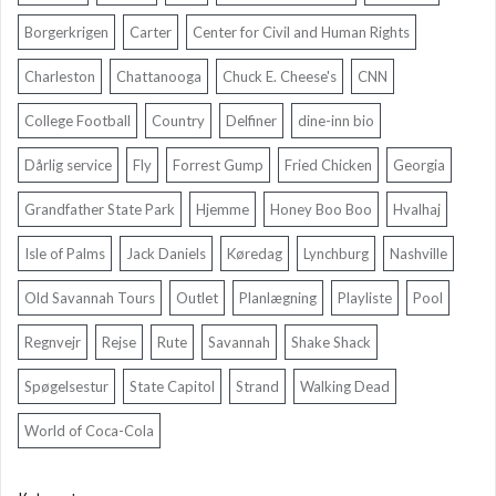
Borgerkrigen
Carter
Center for Civil and Human Rights
Charleston
Chattanooga
Chuck E. Cheese's
CNN
College Football
Country
Delfiner
dine-inn bio
Dårlig service
Fly
Forrest Gump
Fried Chicken
Georgia
Grandfather State Park
Hjemme
Honey Boo Boo
Hvalhaj
Isle of Palms
Jack Daniels
Køredag
Lynchburg
Nashville
Old Savannah Tours
Outlet
Planlægning
Playliste
Pool
Regnvejr
Rejse
Rute
Savannah
Shake Shack
Spøgelsestur
State Capitol
Strand
Walking Dead
World of Coca-Cola