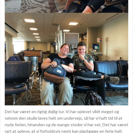
Det har været en rigtig dejlig tur. Vi har oplevet vildt meget og
selvom den skulle laves helt om undervejs, så har vi haft tid til at
nyde ferien, hinanden og de mange steder vi har set. Det har været
rart at opleve, at vi forholdsvis nemt kan planlægge en ferie helt