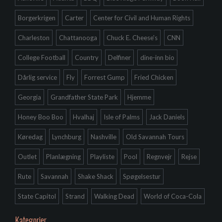
Borgerkrigen
Carter
Center for Civil and Human Rights
Charleston
Chattanooga
Chuck E. Cheese's
CNN
College Football
Country
Delfiner
dine-inn bio
Dårlig service
Fly
Forrest Gump
Fried Chicken
Georgia
Grandfather State Park
Hjemme
Honey Boo Boo
Hvalhaj
Isle of Palms
Jack Daniels
Køredag
Lynchburg
Nashville
Old Savannah Tours
Outlet
Planlægning
Playliste
Pool
Regnvejr
Rejse
Rute
Savannah
Shake Shack
Spøgelsestur
State Capitol
Strand
Walking Dead
World of Coca-Cola
Kategorier