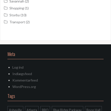
Savannah
(2)
Shopping
(1)
Storby
(10)
Transport
(2)
Meta
Log ind
Indlægsfeed
Kommentarfeed
WordPress.org
Tags
Asheville
Atlanta
BBQ
Blue Ridge Parkway
Boon Hall