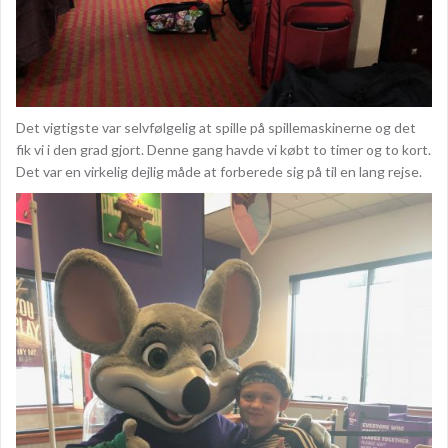
Det vigtigste var selvfølgelig at spille på spillemaskinerne og det
fik vi i den grad gjort. Denne gang havde vi købt to timer og to kort.
Det var en virkelig dejlig måde at forberede sig på til en lang rejse.