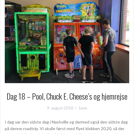
Dag 18 – Pool, Chuck E. Cheese’s og hjemrejse
9. august 2018
Sune
I dag var den sidste dag i Nashville og dermed også den sidste dag
på denne roadtrip. Vi skulle først med flyet klokken 20.20, så der