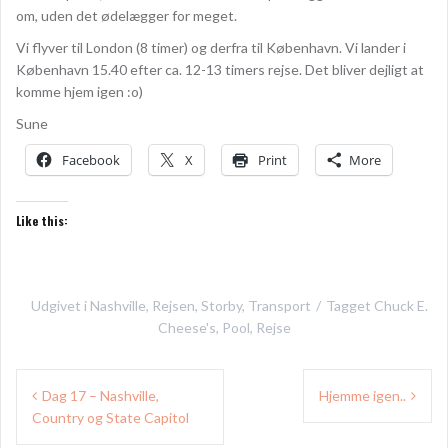
om, uden det ødelægger for meget.
Vi flyver til London (8 timer) og derfra til København. Vi lander i
København 15.40 efter ca. 12-13 timers rejse. Det bliver dejligt at
komme hjem igen :o)
Sune
Facebook
X
Print
More
Like this:
Udgivet i
Nashville
,
Rejsen
,
Storby
,
Transport
Tagget
Chuck E.
Cheese's
,
Pool
,
Rejse
Indlægsnavigation
Dag 17 – Nashville,
Hjemme igen..
Country og State Capitol