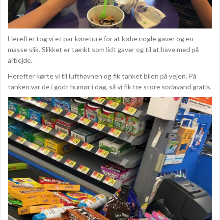
Herefter tog vi et par køreture for at købe nogle gaver og en
masse slik. Slikket er tænkt som lidt gaver og til at have med på
arbejde.
Herefter kørte vi til lufthavnen og fik tanket bilen på vejen. På
tanken var de i godt humør i dag, så vi fik tre store sodavand gratis.