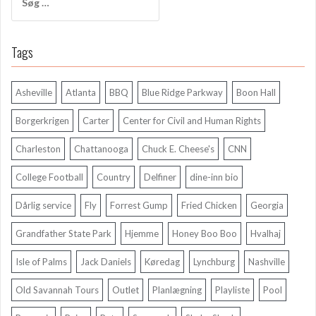
efter:
Tags
Asheville
Atlanta
BBQ
Blue Ridge Parkway
Boon Hall
Borgerkrigen
Carter
Center for Civil and Human Rights
Charleston
Chattanooga
Chuck E. Cheese's
CNN
College Football
Country
Delfiner
dine-inn bio
Dårlig service
Fly
Forrest Gump
Fried Chicken
Georgia
Grandfather State Park
Hjemme
Honey Boo Boo
Hvalhaj
Isle of Palms
Jack Daniels
Køredag
Lynchburg
Nashville
Old Savannah Tours
Outlet
Planlægning
Playliste
Pool