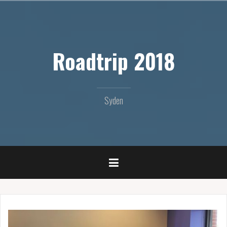
Videre
til
indhold
Roadtrip 2018
Syden